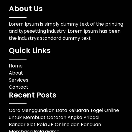
About Us
Lorem Ipsum is simply dummy text of the printing
and typesetting industry. Lorem Ipsum has been
the industrys standard dummy text
Quick Links
Home
About
Services
Contact
Recent Posts
Cara Menggunakan Data Keluaran Togel Online
untuk Membuat Catatan Angka Pribadi
Bandar Slot Pola JP Online dan Panduan
Membaca Pola Game