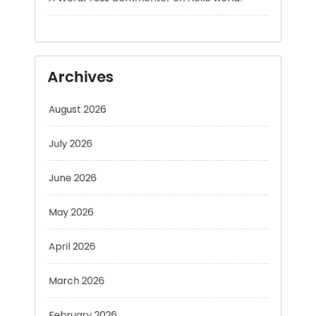
Archives
August 2026
July 2026
June 2026
May 2026
April 2026
March 2026