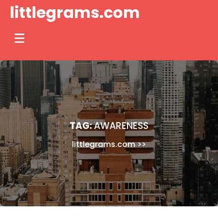
Skip
littlegrams.com
to
content
TAG:
AWARENESS
littlegrams.com
>>