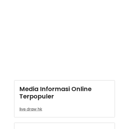
Media Informasi Online
Terpopuler
live draw hk
Situs Taruhan Bola
Situs Agen Taruhan Online
Situs Alternatif Taruhan Online
Situs Slot Online