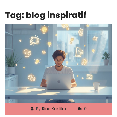
Tag:
blog inspiratif
By
Rina Kartika
0