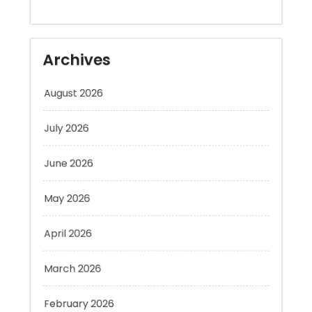
Archives
August 2026
July 2026
June 2026
May 2026
April 2026
March 2026