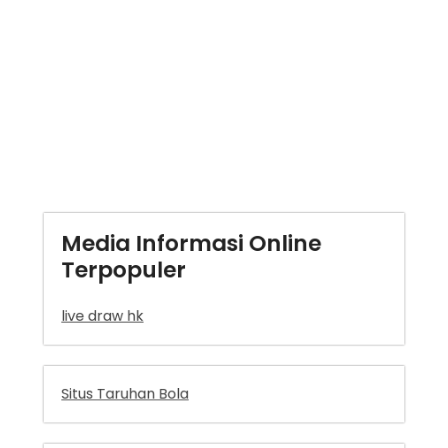
Media Informasi Online
Terpopuler
live draw hk
Situs Taruhan Bola
Situs Agen Taruhan Online
Situs Alternatif Taruhan Online
Situs Slot Online
Situs Resmi Togel Online