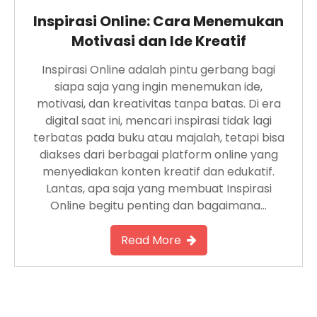
Inspirasi Online: Cara Menemukan
Motivasi dan Ide Kreatif
Inspirasi Online adalah pintu gerbang bagi
siapa saja yang ingin menemukan ide,
motivasi, dan kreativitas tanpa batas. Di era
digital saat ini, mencari inspirasi tidak lagi
terbatas pada buku atau majalah, tetapi bisa
diakses dari berbagai platform online yang
menyediakan konten kreatif dan edukatif.
Lantas, apa saja yang membuat Inspirasi
Online begitu penting dan bagaimana…
Read More