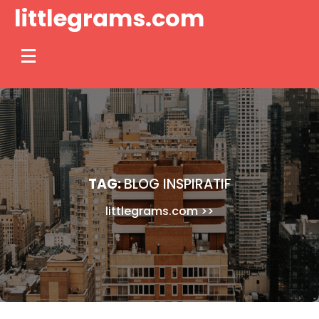
Skip
littlegrams.com
to
content
TAG:
BLOG INSPIRATIF
littlegrams.com
>>