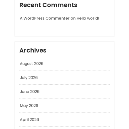
A WordPress Commenter
on
Hello world!
Archives
August 2026
July 2026
June 2026
May 2026