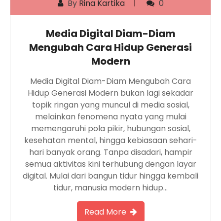
By
Rina Kartika
0
Media Digital Diam-Diam
Mengubah Cara Hidup Generasi
Modern
Media Digital Diam-Diam Mengubah Cara
Hidup Generasi Modern bukan lagi sekadar
topik ringan yang muncul di media sosial,
melainkan fenomena nyata yang mulai
memengaruhi pola pikir, hubungan sosial,
kesehatan mental, hingga kebiasaan sehari-
hari banyak orang. Tanpa disadari, hampir
semua aktivitas kini terhubung dengan layar
digital. Mulai dari bangun tidur hingga kembali
tidur, manusia modern hidup…
Read More