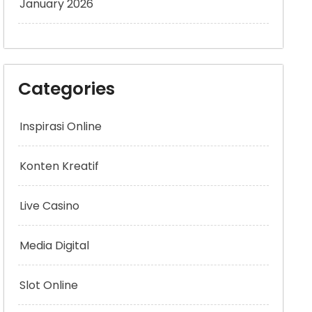
January 2026
Categories
Inspirasi Online
Konten Kreatif
Live Casino
Media Digital
Slot Online