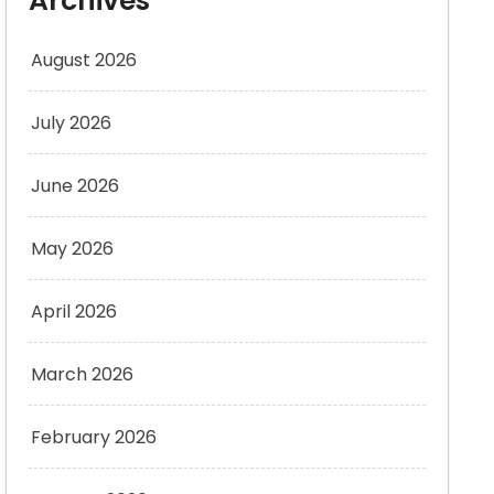
Archives
August 2026
July 2026
June 2026
May 2026
April 2026
March 2026
February 2026