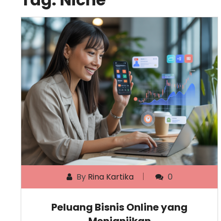
By
Rina Kartika
0
Peluang Bisnis Online yang
Menjanjikan