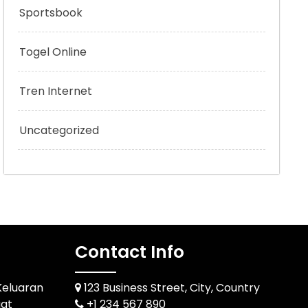
Sportsbook
Togel Online
Tren Internet
Uncategorized
Contact Info
eluaran
123 Business Street, City, Country
uat
+1 234 567 890