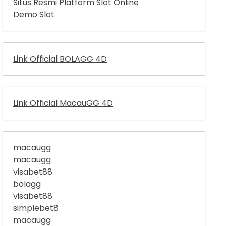
Situs Resmi Platform Slot Online
Demo Slot
Link Official BOLAGG 4D
Link Official MacauGG 4D
macaugg
macaugg
visabet88
bolagg
visabet88
simplebet8
macaugg