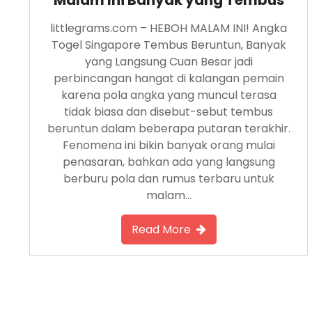
littlegrams.com – HEBOH MALAM INI! Angka
Togel Singapore Tembus Beruntun, Banyak
yang Langsung Cuan Besar jadi
perbincangan hangat di kalangan pemain
karena pola angka yang muncul terasa
tidak biasa dan disebut-sebut tembus
beruntun dalam beberapa putaran terakhir.
Fenomena ini bikin banyak orang mulai
penasaran, bahkan ada yang langsung
berburu pola dan rumus terbaru untuk
malam…
Read More