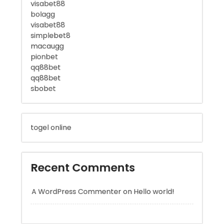
simplebet8
macaugg
pionbet
qq88bet
qq88bet
sbobet
togel online
Recent Comments
A WordPress Commenter
on
Hello world!