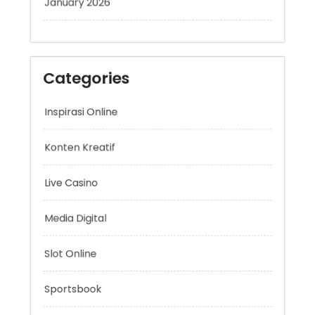
January 2026
Categories
Inspirasi Online
Konten Kreatif
Live Casino
Media Digital