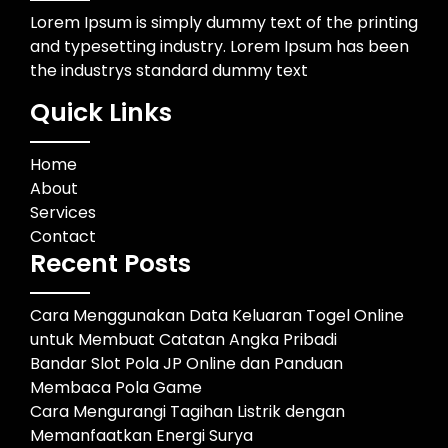
Lorem Ipsum is simply dummy text of the printing
and typesetting industry. Lorem Ipsum has been
the industrys standard dummy text
Quick Links
Home
About
Services
Contact
Recent Posts
Cara Menggunakan Data Keluaran Togel Online
untuk Membuat Catatan Angka Pribadi
Bandar Slot Pola JP Online dan Panduan
Membaca Pola Game
Cara Mengurangi Tagihan Listrik dengan
Memanfaatkan Energi Surya