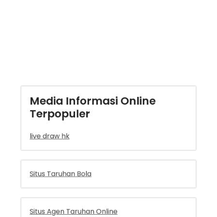
pagination
Media Informasi Online
Terpopuler
live draw hk
Situs Taruhan Bola
Situs Agen Taruhan Online
Situs Alternatif Taruhan Online
Situs Slot Online
Situs Resmi Togel Online
Situs Terpercaya Togel Online
Slot Online Resmi