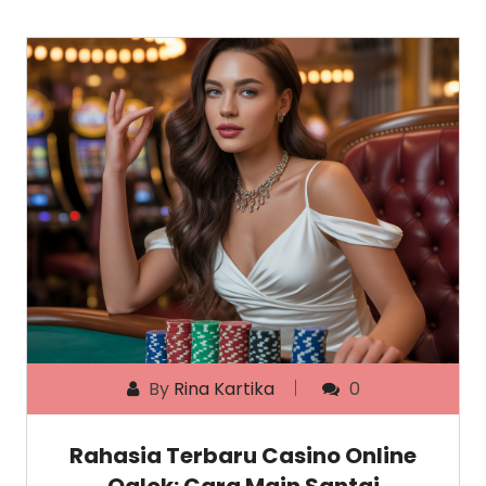
By
Rina Kartika
0
Rahasia Terbaru Casino Online
Oglok: Cara Main Santai