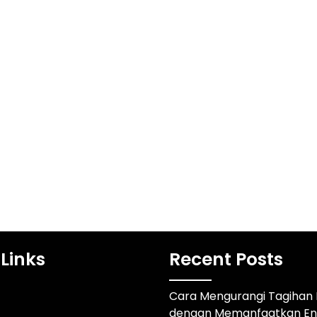
Links
Recent Posts
Cara Mengurangi Tagihan L
dengan Memanfaatkan Ene