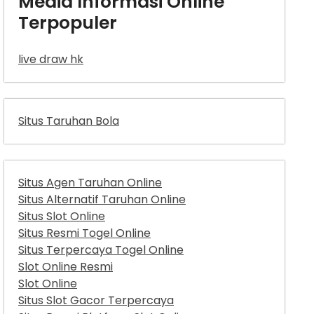
Media Informasi Online
Terpopuler
live draw hk
Situs Taruhan Bola
Situs Agen Taruhan Online
Situs Alternatif Taruhan Online
Situs Slot Online
Situs Resmi Togel Online
Situs Terpercaya Togel Online
Slot Online Resmi
Slot Online
Situs Slot Gacor Terpercaya