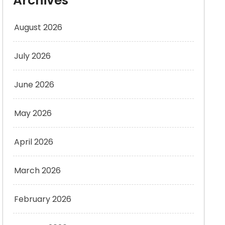
Archives
August 2026
July 2026
June 2026
May 2026
April 2026
March 2026
February 2026