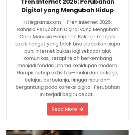
Tren Internet 2026: Perubahan
Digital yang Mengubah Hidup
littlegrams.com – Tren Internet 2026:
Rahasia Perubahan Digital yang Mengubah
Cara Manusia Hidup dan Bekerja menjadi
topik hangat yang tidak bisa diabaikan siapa
pun. Internet bukan lagi sekadar alat
komunikasi, tetapi telah berkembang
menjadi fondasi utama kehidupan modern.
Hampir setiap aktivitas—mulai dari bekerja,
belajar, berbelanja, hingga hiburan—
bergantung pada koneksi digital. Perubahan
ini terjadi begitu cepat…
Read More