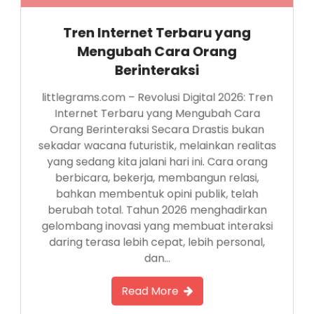
Tren Internet Terbaru yang
Mengubah Cara Orang
Berinteraksi
littlegrams.com – Revolusi Digital 2026: Tren
Internet Terbaru yang Mengubah Cara
Orang Berinteraksi Secara Drastis bukan
sekadar wacana futuristik, melainkan realitas
yang sedang kita jalani hari ini. Cara orang
berbicara, bekerja, membangun relasi,
bahkan membentuk opini publik, telah
berubah total. Tahun 2026 menghadirkan
gelombang inovasi yang membuat interaksi
daring terasa lebih cepat, lebih personal,
dan…
Read More