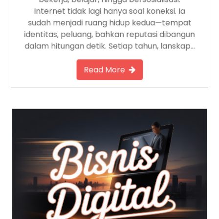
Internet tidak lagi hanya soal koneksi. Ia
sudah menjadi ruang hidup kedua—tempat
identitas, peluang, bahkan reputasi dibangun
dalam hitungan detik. Setiap tahun, lanskap…
Read More