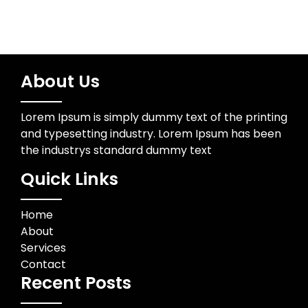
About Us
Lorem Ipsum is simply dummy text of the printing
and typesetting industry. Lorem Ipsum has been
the industrys standard dummy text
Quick Links
Home
About
Services
Contact
Recent Posts