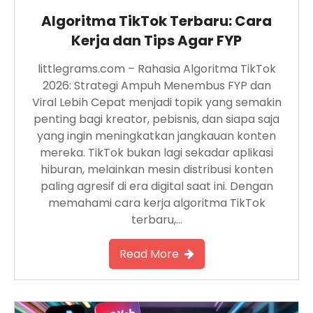
Algoritma TikTok Terbaru: Cara
Kerja dan Tips Agar FYP
littlegrams.com – Rahasia Algoritma TikTok
2026: Strategi Ampuh Menembus FYP dan
Viral Lebih Cepat menjadi topik yang semakin
penting bagi kreator, pebisnis, dan siapa saja
yang ingin meningkatkan jangkauan konten
mereka. TikTok bukan lagi sekadar aplikasi
hiburan, melainkan mesin distribusi konten
paling agresif di era digital saat ini. Dengan
memahami cara kerja algoritma TikTok
terbaru,…
Read More