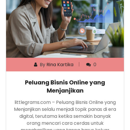
By
Rina Kartika
0
Peluang Bisnis Online yang
Menjanjikan
littlegrams.com – Peluang Bisnis Online yang
Menjanjikan selalu menjadi topik panas di era
digital, terutama ketika semakin banyak
orang mencari cara cerdas untuk