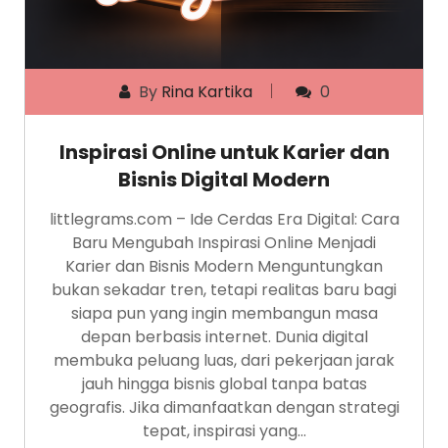
By
Rina Kartika
0
Inspirasi Online untuk Karier dan
Bisnis Digital Modern
littlegrams.com – Ide Cerdas Era Digital: Cara
Baru Mengubah Inspirasi Online Menjadi
Karier dan Bisnis Modern Menguntungkan
bukan sekadar tren, tetapi realitas baru bagi
siapa pun yang ingin membangun masa
depan berbasis internet. Dunia digital
membuka peluang luas, dari pekerjaan jarak
jauh hingga bisnis global tanpa batas
geografis. Jika dimanfaatkan dengan strategi
tepat, inspirasi yang…