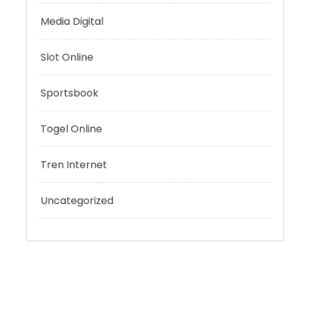
Live Casino
Media Digital
Slot Online
Sportsbook
Togel Online
Tren Internet
Uncategorized