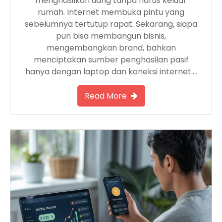
menghasilkan uang tanpa harus keluar
rumah. Internet membuka pintu yang
sebelumnya tertutup rapat. Sekarang, siapa
pun bisa membangun bisnis,
mengembangkan brand, bahkan
menciptakan sumber penghasilan pasif
hanya dengan laptop dan koneksi internet….
Read More