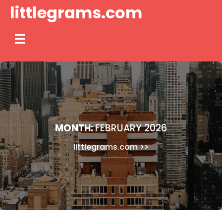
Skip
littlegrams.com
to
content
MONTH:
FEBRUARY 2026
littlegrams.com
>>