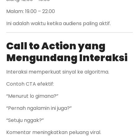
Malam: 19.00 – 22.00
Ini adalah waktu ketika audiens paling aktif.
Call to Action yang
Mengundang Interaksi
Interaksi memperkuat sinyal ke algoritma.
Contoh CTA efektif:
“Menurut lo gimana?”
“Pernah ngalamin ini juga?”
“Setuju nggak?”
Komentar meningkatkan peluang viral.