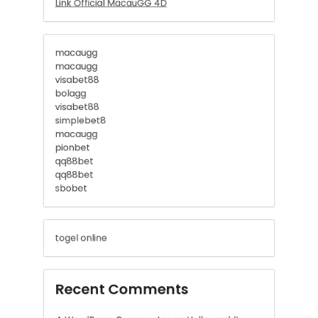
visabet88
bolagg
visabet88
simplebet8
macaugg
pionbet
qq88bet
qq88bet
sbobet
togel online
Recent Comments
A WordPress Commenter
on
Hello world!