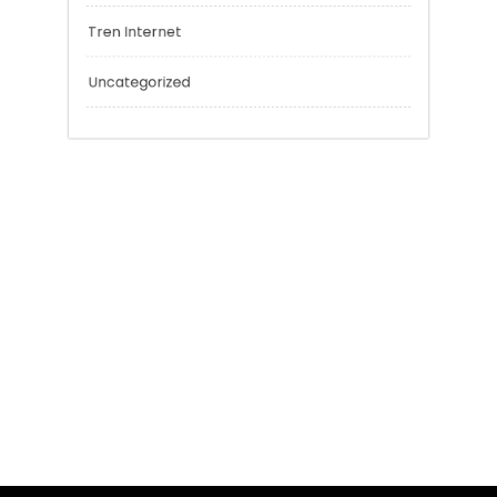
Media Digital
Slot Online
Sportsbook
Togel Online
Tren Internet
Uncategorized