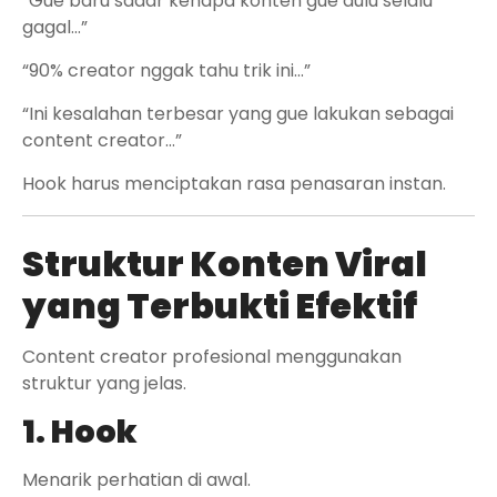
“Gue baru sadar kenapa konten gue dulu selalu
gagal…”
“90% creator nggak tahu trik ini…”
“Ini kesalahan terbesar yang gue lakukan sebagai
content creator…”
Hook harus menciptakan rasa penasaran instan.
Struktur Konten Viral
yang Terbukti Efektif
Content creator profesional menggunakan
struktur yang jelas.
1. Hook
Menarik perhatian di awal.