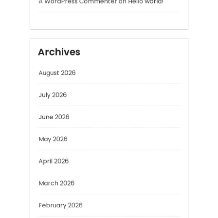
Archives
August 2026
July 2026
June 2026
May 2026
April 2026