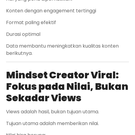
Konten dengan engagement tertinggi
Format paling efektif
Durasi optimal
Data membantu meningkatkan kualitas konten
berikutnya.
Mindset Creator Viral:
Fokus pada Nilai, Bukan
Sekadar Views
Views adalah hasil, bukan tujuan utama.
Tujuan utama adalah memberikan nilai.