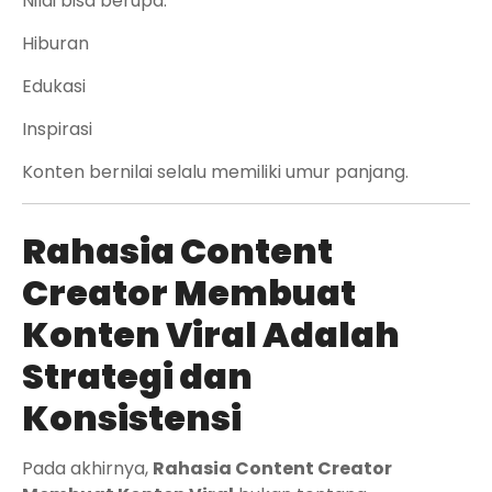
Nilai bisa berupa:
Hiburan
Edukasi
Inspirasi
Konten bernilai selalu memiliki umur panjang.
Rahasia Content
Creator Membuat
Konten Viral Adalah
Strategi dan
Konsistensi
Pada akhirnya,
Rahasia Content Creator