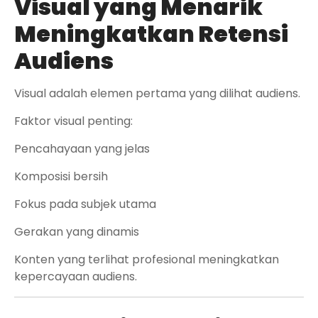
Visual yang Menarik
Meningkatkan Retensi
Audiens
Visual adalah elemen pertama yang dilihat audiens.
Faktor visual penting:
Pencahayaan yang jelas
Komposisi bersih
Fokus pada subjek utama
Gerakan yang dinamis
Konten yang terlihat profesional meningkatkan
kepercayaan audiens.