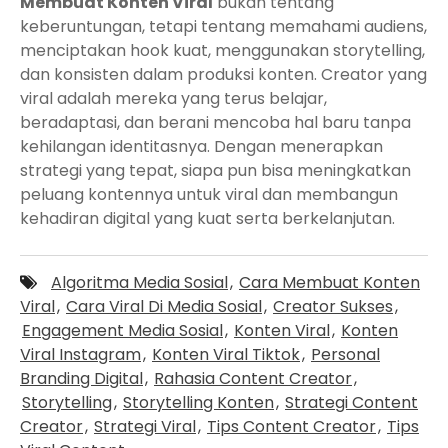
Membuat Konten Viral
bukan tentang
keberuntungan, tetapi tentang memahami audiens,
menciptakan hook kuat, menggunakan storytelling,
dan konsisten dalam produksi konten. Creator yang
viral adalah mereka yang terus belajar,
beradaptasi, dan berani mencoba hal baru tanpa
kehilangan identitasnya. Dengan menerapkan
strategi yang tepat, siapa pun bisa meningkatkan
peluang kontennya untuk viral dan membangun
kehadiran digital yang kuat serta berkelanjutan.
Algoritma Media Sosial
,
Cara Membuat Konten
Viral
,
Cara Viral Di Media Sosial
,
Creator Sukses
,
Engagement Media Sosial
,
Konten Viral
,
Konten
Viral Instagram
,
Konten Viral Tiktok
,
Personal
Branding Digital
,
Rahasia Content Creator
,
Storytelling
,
Storytelling Konten
,
Strategi Content
Creator
,
Strategi Viral
,
Tips Content Creator
,
Tips