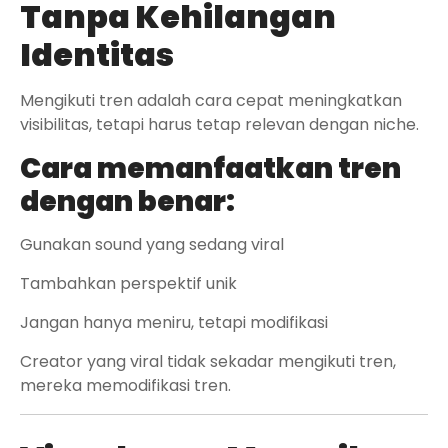
Tanpa Kehilangan
Identitas
Mengikuti tren adalah cara cepat meningkatkan
visibilitas, tetapi harus tetap relevan dengan niche.
Cara memanfaatkan tren
dengan benar:
Gunakan sound yang sedang viral
Tambahkan perspektif unik
Jangan hanya meniru, tetapi modifikasi
Creator yang viral tidak sekadar mengikuti tren,
mereka memodifikasi tren.