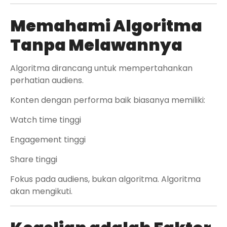
Memahami Algoritma
Tanpa Melawannya
Algoritma dirancang untuk mempertahankan
perhatian audiens.
Konten dengan performa baik biasanya memiliki:
Watch time tinggi
Engagement tinggi
Share tinggi
Fokus pada audiens, bukan algoritma. Algoritma
akan mengikuti.