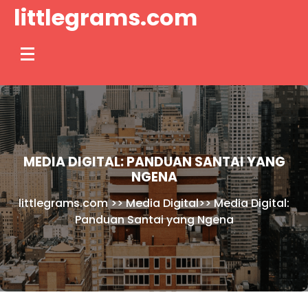
Skip
littlegrams.com
to
content
MEDIA DIGITAL: PANDUAN SANTAI YANG
NGENA
littlegrams.com
>>
Media Digital
>>
Media Digital:
Panduan Santai yang Ngena