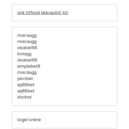
macaugg
macaugg
visabet88
bolagg
visabet88
simplebet8
macaugg
pionbet
qq88bet
qq88bet
sbobet
togel online