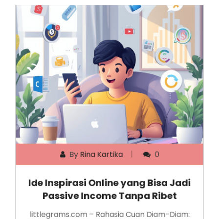
By
Rina Kartika
0
Ide Inspirasi Online yang Bisa Jadi
Passive Income Tanpa Ribet
littlegrams.com – Rahasia Cuan Diam-Diam: