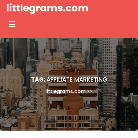
Skip
littlegrams.com
to
content
TAG:
AFFILIATE MARKETING
littlegrams.com
>>