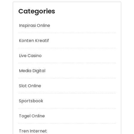
Categories
Inspirasi Online
Konten Kreatif
Live Casino
Media Digital
Slot Online
Sportsbook