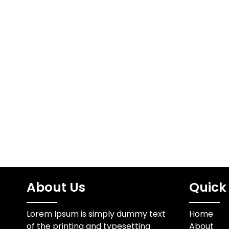
About Us
Quick 
Lorem Ipsum is simply dummy text
Home
of the printing and typesetting
About