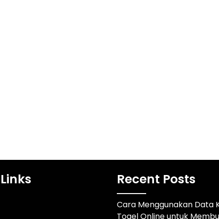
Links
Recent Posts
Cara Menggunakan Data K
Togel Online untuk Memb