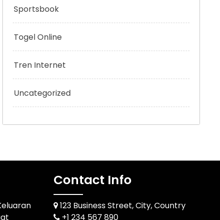
Sportsbook
Togel Online
Tren Internet
Uncategorized
Contact Info
eluaran
123 Business Street, City, Country
uat
+1 234 567 890