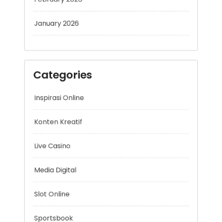
February 2026
January 2026
Categories
Inspirasi Online
Konten Kreatif
Live Casino