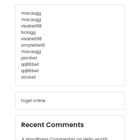
visabet88
bolagg
visabet88
simplebet8
macaugg
pionbet
qq88bet
qq88bet
sbobet
togel online
Recent Comments
A WordPress Commenter
on
Hello world!