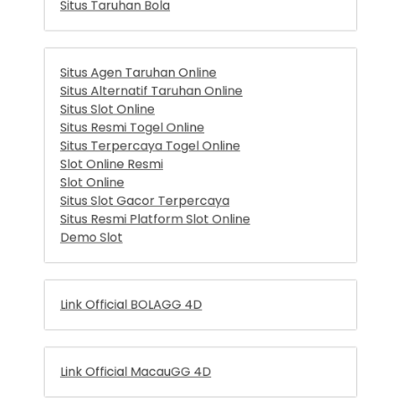
Situs Resmi Togel Online
Situs Terpercaya Togel Online
Slot Online Resmi
Slot Online
Situs Slot Gacor Terpercaya
Situs Resmi Platform Slot Online
Demo Slot
Link Official BOLAGG 4D
Link Official MacauGG 4D
macaugg
macaugg