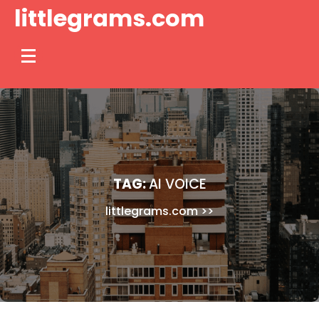
Skip
littlegrams.com
to
content
TAG:
AI VOICE
littlegrams.com
>>