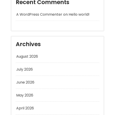
A WordPress Commenter
on
Hello world!
Archives
August 2026
July 2026
June 2026
May 2026