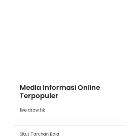
Media Informasi Online
Terpopuler
live draw hk
Situs Taruhan Bola
Situs Agen Taruhan Online
Situs Alternatif Taruhan Online
Situs Slot Online