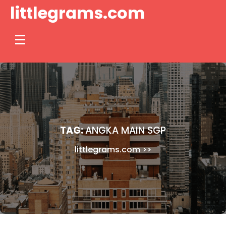
Skip
littlegrams.com
to
content
TAG:
ANGKA MAIN SGP
littlegrams.com
>>