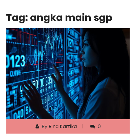
Tag:
angka main sgp
By
Rina Kartika
0