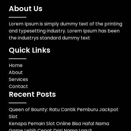
About Us
Lorem Ipsum is simply dummy text of the printing
and typesetting industry. Lorem Ipsum has been
the industrys standard dummy text
Quick Links
Home
About
Services
Contact
Recent Posts
Queen of Bounty: Ratu Cantik Pemburu Jackpot
Slot
Kenapa Pemain Slot Online Bisa Hafal Nama
Game Lebih Cepat Dari Nama Lagu?