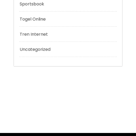
Media Digital
Slot Online
Sportsbook
Togel Online
Tren Internet
Uncategorized