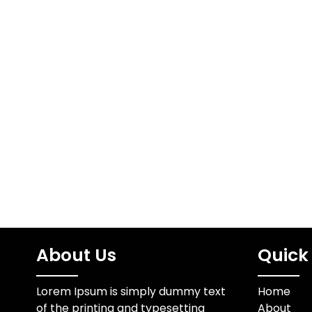
About Us
Quick 
Lorem Ipsum is simply dummy text
Home
of the printing and typesetting
About