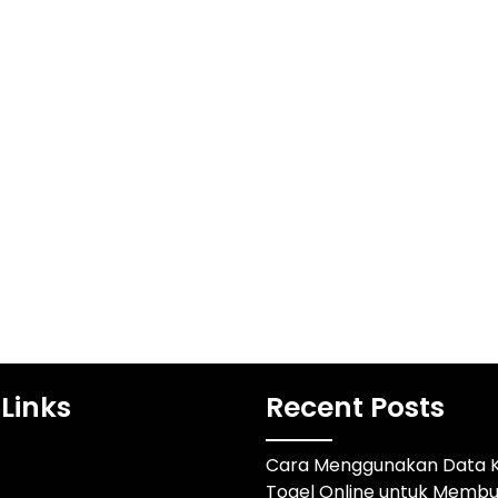
Links
Recent Posts
Cara Menggunakan Data K
Togel Online untuk Memb