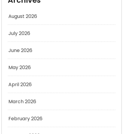
Archives
August 2026
July 2026
June 2026
May 2026
April 2026
March 2026
February 2026