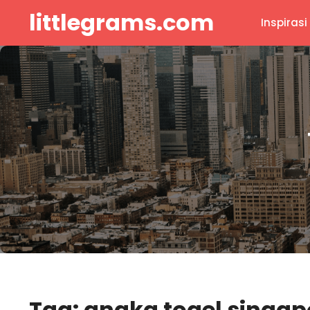
Skip
littlegrams.com
Inspirasi
to
content
Tag:
angka togel singap