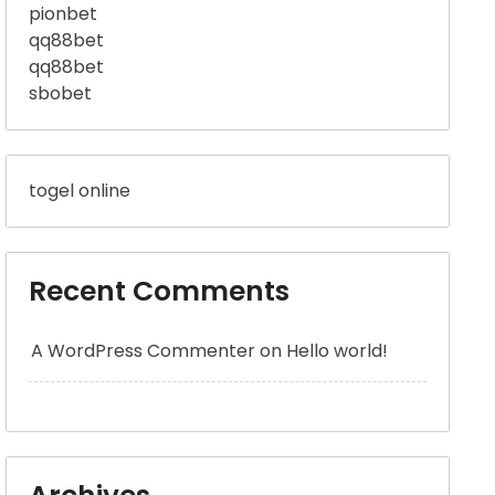
pionbet
qq88bet
qq88bet
sbobet
togel online
Recent Comments
A WordPress Commenter
on
Hello world!