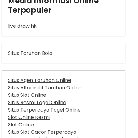
Media Informasi Online
Terpopuler
live draw hk
Situs Taruhan Bola
Situs Agen Taruhan Online
Situs Alternatif Taruhan Online
Situs Slot Online
Situs Resmi Togel Online
Situs Terpercaya Togel Online
Slot Online Resmi
Slot Online
Situs Slot Gacor Terpercaya