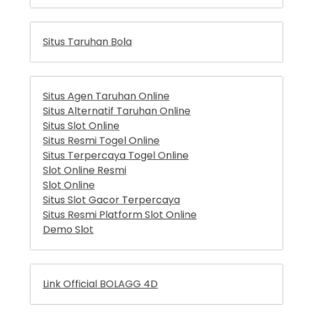
Situs Agen Taruhan Online
Situs Alternatif Taruhan Online
Situs Slot Online
Situs Resmi Togel Online
Situs Terpercaya Togel Online
Slot Online Resmi
Slot Online
Situs Slot Gacor Terpercaya
Situs Resmi Platform Slot Online
Demo Slot
Link Official BOLAGG 4D
Link Official MacauGG 4D