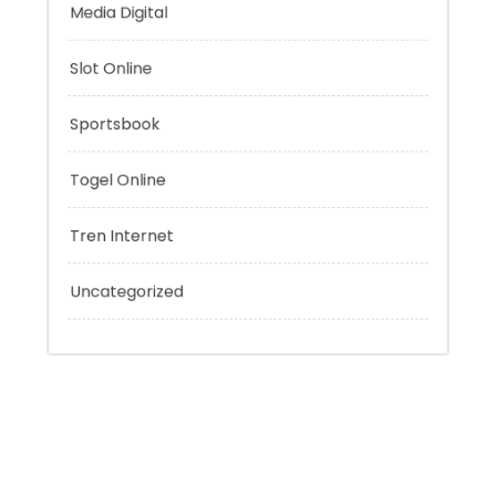
Live Casino
Media Digital
Slot Online
Sportsbook
Togel Online
Tren Internet
Uncategorized