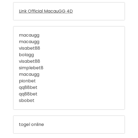
macaugg
macaugg
visabet88
bolagg
visabet88
simplebet8
macaugg
pionbet
qq88bet
qq88bet
sbobet
togel online