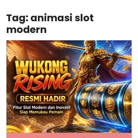
Tag:
animasi slot
modern