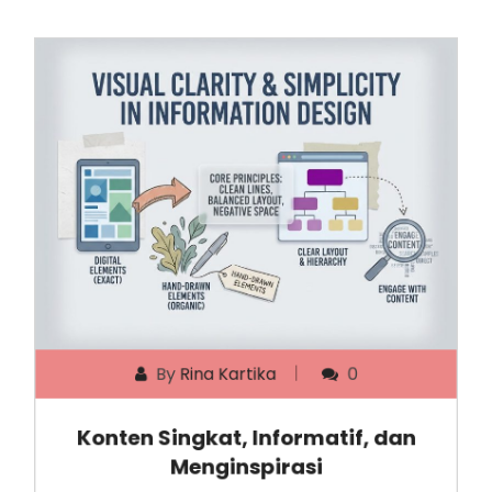
By
Rina Kartika
0
Konten Singkat, Informatif, dan
Menginspirasi