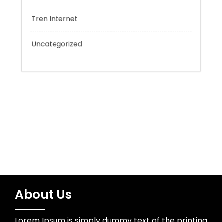
Sportsbook
Togel Online
Tren Internet
Uncategorized
About Us
Lorem Ipsum is simply dummy text of the printing