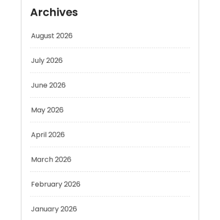
Archives
August 2026
July 2026
June 2026
May 2026
April 2026
March 2026
February 2026