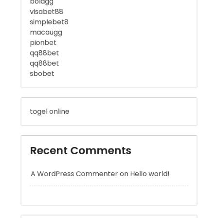
macaugg
pionbet
qq88bet
qq88bet
sbobet
togel online
Recent Comments
A WordPress Commenter
on
Hello world!