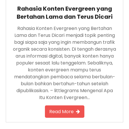
Rahasia Konten Evergreen yang
Bertahan Lama dan Terus Dicari
Rahasia Konten Evergreen yang Bertahan
Lama dan Terus Dicari menjadi topik penting
bagi siapa saja yang ingin membangun trafik
organik secara konsisten. Di tengah derasnya
arus informasi digital, banyak konten hanya
populer sesaat lalu tenggelam. Sebaliknya,
konten evergreen mampu terus
mendatangkan pembaca selama berbulan-
bulan bahkan bertahun-tahun setelah
dipublikasikan. – littlegrams Mengenal Apa
Itu Konten Evergreen…
Read More