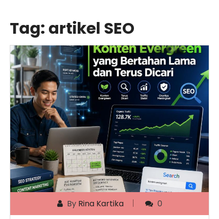
Tag:
artikel SEO
By
Rina Kartika
0