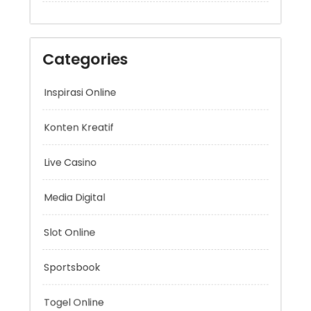
January 2026
Categories
Inspirasi Online
Konten Kreatif
Live Casino
Media Digital
Slot Online