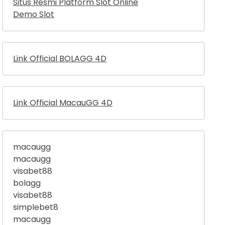
Situs Resmi Platform Slot Online
Demo Slot
Link Official BOLAGG 4D
Link Official MacauGG 4D
macaugg
macaugg
visabet88
bolagg
visabet88
simplebet8
macaugg