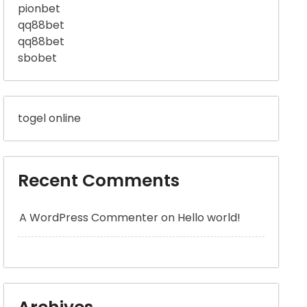
pionbet
qq88bet
qq88bet
sbobet
togel online
Recent Comments
A WordPress Commenter
on
Hello world!