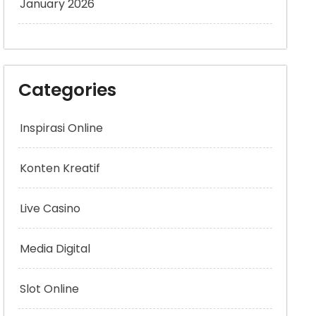
January 2026
Categories
Inspirasi Online
Konten Kreatif
Live Casino
Media Digital
Slot Online