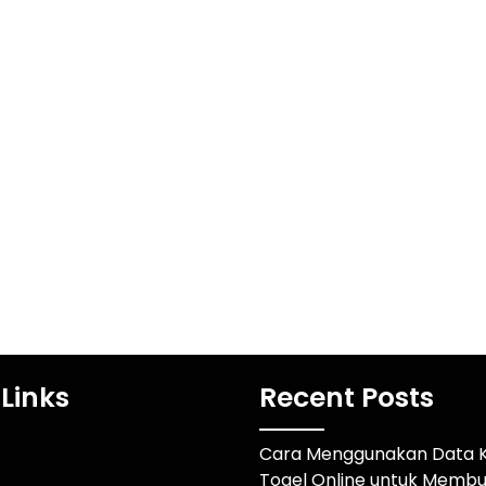
Links
Recent Posts
Cara Menggunakan Data K
Togel Online untuk Memb