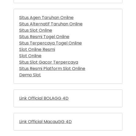
Situs Resmi Togel Online
Situs Terpercaya Togel Online
Slot Online Resmi
Slot Online
Situs Slot Gacor Terpercaya
Situs Resmi Platform Slot Online
Demo Slot
Link Official BOLAGG 4D
Link Official MacauGG 4D
macaugg
macaugg