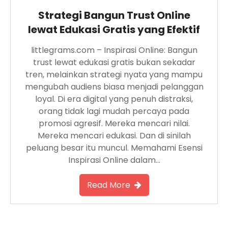
Strategi Bangun Trust Online
lewat Edukasi Gratis yang Efektif
littlegrams.com – Inspirasi Online: Bangun
trust lewat edukasi gratis bukan sekadar
tren, melainkan strategi nyata yang mampu
mengubah audiens biasa menjadi pelanggan
loyal. Di era digital yang penuh distraksi,
orang tidak lagi mudah percaya pada
promosi agresif. Mereka mencari nilai.
Mereka mencari edukasi. Dan di sinilah
peluang besar itu muncul. Memahami Esensi
Inspirasi Online dalam…
Read More