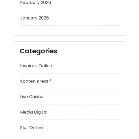
February 2026
January 2026
Categories
Inspirasi Online
Konten Kreatif
Live Casino