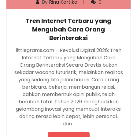
By
Rina Kartika
0
Tren Internet Terbaru yang
Mengubah Cara Orang
Berinteraksi
littlegrams.com – Revolusi Digital 2026: Tren
Internet Terbaru yang Mengubah Cara
Orang Berinteraksi Secara Drastis bukan
sekadar wacana futuristik, melainkan realitas
yang sedang kita jalani hari ini. Cara orang
berbicara, bekerja, membangun relasi,
bahkan membentuk opini publik, telah
berubah total. Tahun 2026 menghadirkan
gelombang inovasi yang membuat interaksi
daring terasa lebih cepat, lebih personal,
dan…