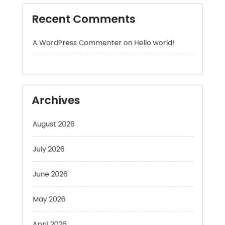
Recent Comments
A WordPress Commenter
on
Hello world!
Archives
August 2026
July 2026
June 2026
May 2026