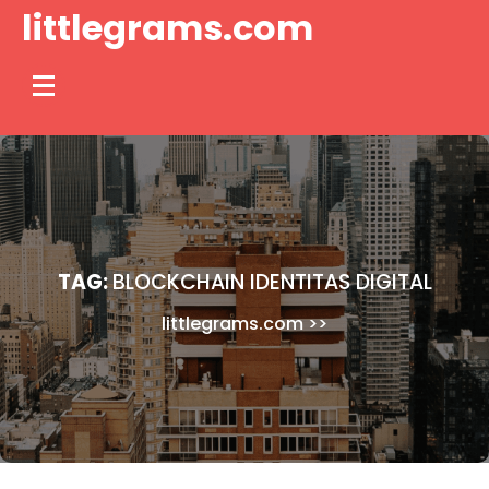
Skip
littlegrams.com
to
content
TAG:
BLOCKCHAIN IDENTITAS DIGITAL
littlegrams.com
>>