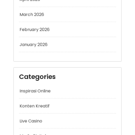
April 2026
March 2026
February 2026
January 2026
Categories
Inspirasi Online
Konten Kreatif