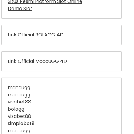
Situs Resmi Platform Slot Online
Demo Slot
Link Official BOLAGG 4D
Link Official MacauGG 4D
macaugg
macaugg
visabet88
bolagg
visabet88
simplebet8
macaugg