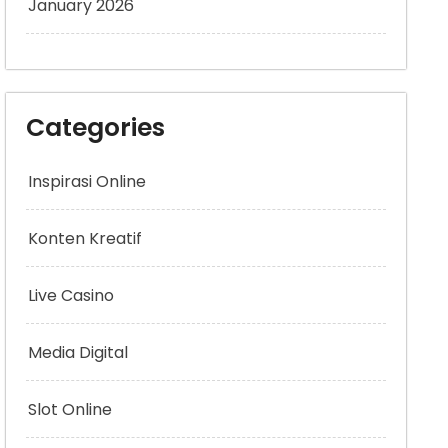
January 2026
Categories
Inspirasi Online
Konten Kreatif
Live Casino
Media Digital
Slot Online