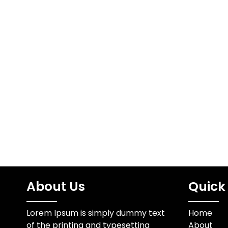
About Us
Quick 
Lorem Ipsum is simply dummy text
Home
of the printing and typesetting
About