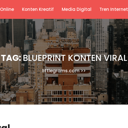
 Online
Konten Kreatif
Media Digital
Tren Internet
TAG:
BLUEPRINT KONTEN VIRAL
littlegrams.com
>>
ral