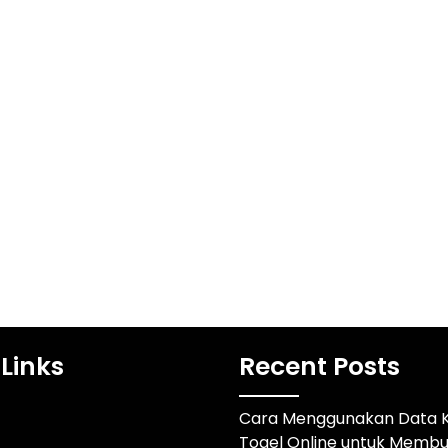
Links
Recent Posts
Cara Menggunakan Data K
Togel Online untuk Memb