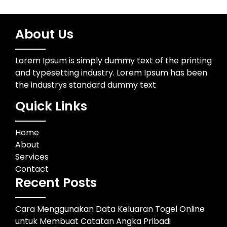
About Us
Lorem Ipsum is simply dummy text of the printing
and typesetting industry. Lorem Ipsum has been
the industrys standard dummy text
Quick Links
Home
About
Services
Contact
Recent Posts
Cara Menggunakan Data Keluaran Togel Online
untuk Membuat Catatan Angka Pribadi