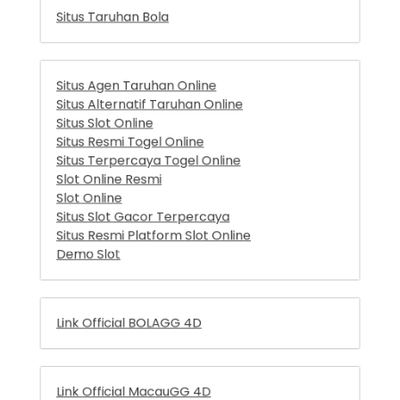
Situs Slot Online
Situs Resmi Togel Online
Situs Terpercaya Togel Online
Slot Online Resmi
Slot Online
Situs Slot Gacor Terpercaya
Situs Resmi Platform Slot Online
Demo Slot
Link Official BOLAGG 4D
Link Official MacauGG 4D
macaugg