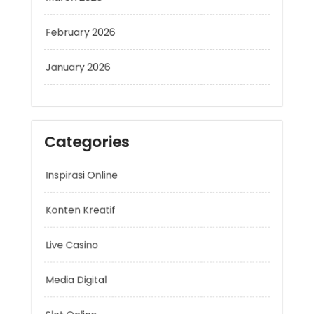
March 2026
February 2026
January 2026
Categories
Inspirasi Online
Konten Kreatif
Live Casino