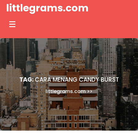
Skip
littlegrams.com
to
content
TAG:
CARA MENANG CANDY BURST
littlegrams.com
>>