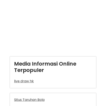
Media Informasi Online
Terpopuler
live draw hk
Situs Taruhan Bola
Situs Agen Taruhan Online
Situs Alternatif Taruhan Online
Situs Slot Online