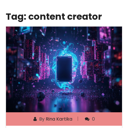
Tag:
content creator
By
Rina Kartika
0