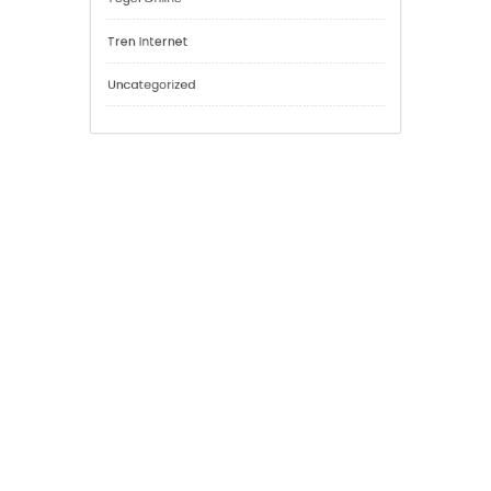
Konten Kreatif
Live Casino
Media Digital
Slot Online
Sportsbook
Togel Online
Tren Internet
Uncategorized