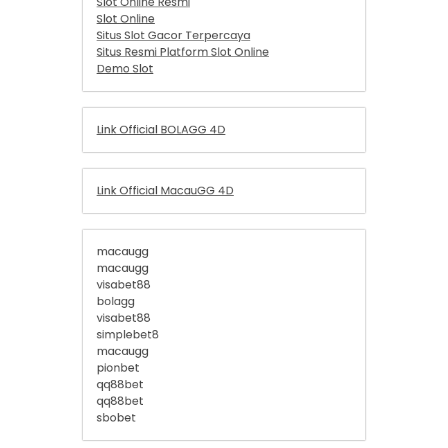
macaugg
macaugg
visabet88
bolagg
visabet88
simplebet8
macaugg
pionbet
qq88bet
qq88bet
sbobet
togel online