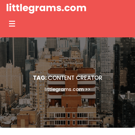
Skip
littlegrams.com
to
content
TAG:
CONTENT CREATOR
littlegrams.com
>>