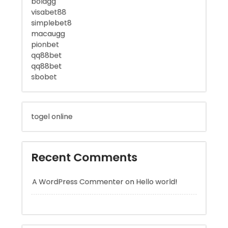
macaugg
pionbet
qq88bet
qq88bet
sbobet
togel online
Recent Comments
A WordPress Commenter
on
Hello world!