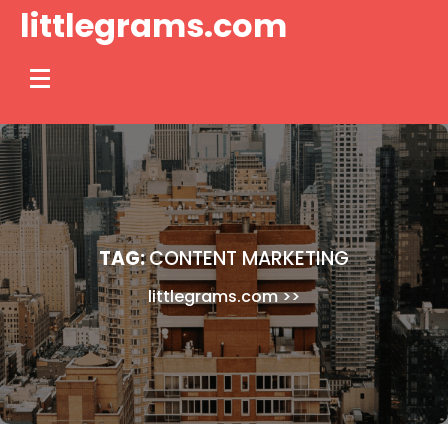
Skip
littlegrams.com
to
content
TAG:
CONTENT MARKETING
littlegrams.com
>>