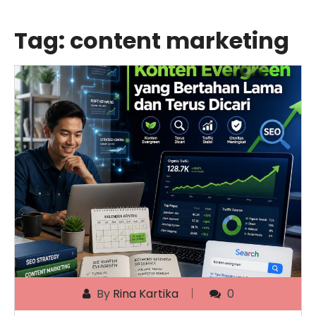
Tag:
content marketing
By
Rina Kartika
0