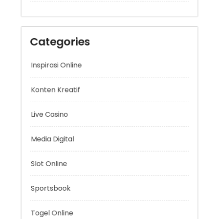
January 2026
Categories
Inspirasi Online
Konten Kreatif
Live Casino
Media Digital
Slot Online