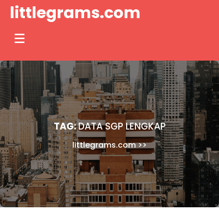
Skip
littlegrams.com
to
content
TAG:
DATA SGP LENGKAP
littlegrams.com
>>