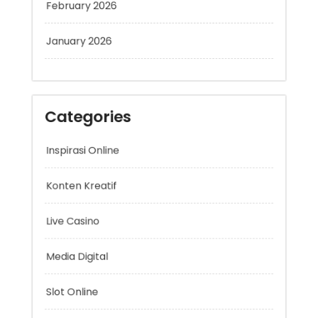
February 2026
January 2026
Categories
Inspirasi Online
Konten Kreatif
Live Casino