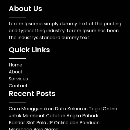
About Us
Lorem Ipsum is simply dummy text of the printing
and typesetting industry. Lorem Ipsum has been
the industrys standard dummy text
Quick Links
Home
About
Services
Contact
Recent Posts
Cara Menggunakan Data Keluaran Togel Online
untuk Membuat Catatan Angka Pribadi
Bandar Slot Pola JP Online dan Panduan
Membaca Pola Game