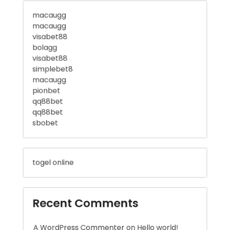
visabet88
bolagg
visabet88
simplebet8
macaugg
pionbet
qq88bet
qq88bet
sbobet
togel online
Recent Comments
A WordPress Commenter
on
Hello world!