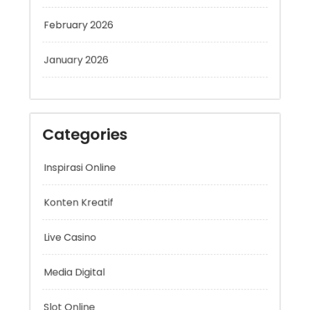
March 2026
February 2026
January 2026
Categories
Inspirasi Online
Konten Kreatif
Live Casino