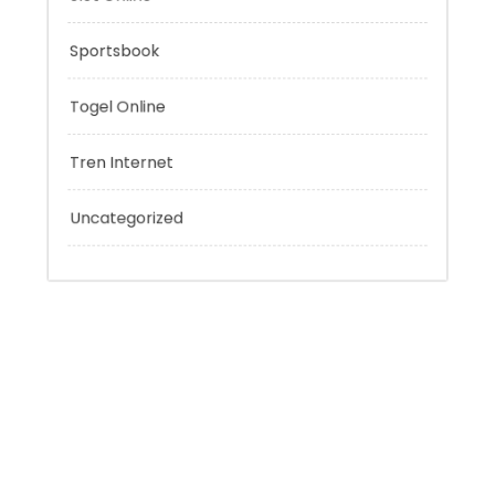
Media Digital
Slot Online
Sportsbook
Togel Online
Tren Internet
Uncategorized