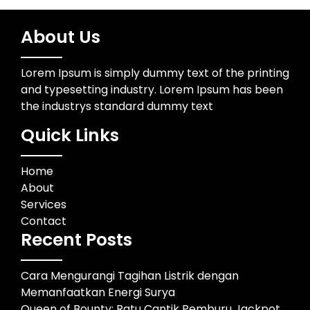
About Us
Lorem Ipsum is simply dummy text of the printing
and typesetting industry. Lorem Ipsum has been
the industrys standard dummy text
Quick Links
Home
About
Services
Contact
Recent Posts
Cara Mengurangi Tagihan Listrik dengan
Memanfaatkan Energi Surya
Queen of Bounty: Ratu Cantik Pemburu Jackpot