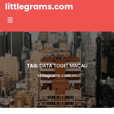
Skip
littlegrams.com
to
content
TAG:
DATA TOGEL MACAU
littlegrams.com
>>