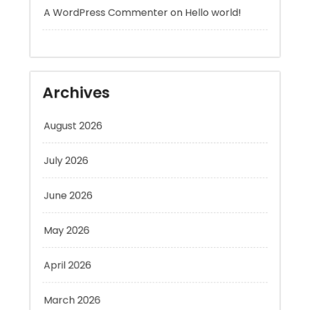
A WordPress Commenter
on
Hello world!
Archives
August 2026
July 2026
June 2026
May 2026
April 2026