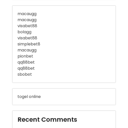
macaugg
visabet88
bolagg
visabet88
simplebet8
macaugg
pionbet
qq88bet
qq88bet
sbobet
togel online
Recent Comments