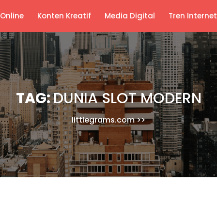
 Online
Konten Kreatif
Media Digital
Tren Internet
TAG:
DUNIA SLOT MODERN
littlegrams.com
>>