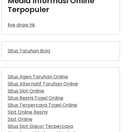
Media Informasi Online
Terpopuler
live draw hk
Situs Taruhan Bola
Situs Agen Taruhan Online
Situs Alternatif Taruhan Online
Situs Slot Online
Situs Resmi Togel Online
Situs Terpercaya Togel Online
Slot Online Resmi
Slot Online
Situs Slot Gacor Terpercaya