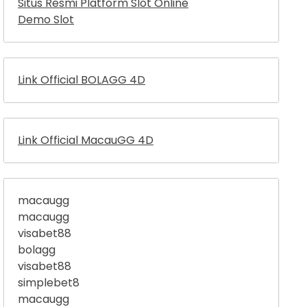
Situs Resmi Platform Slot Online
Demo Slot
Link Official BOLAGG 4D
Link Official MacauGG 4D
macaugg
macaugg
visabet88
bolagg
visabet88
simplebet8
macaugg