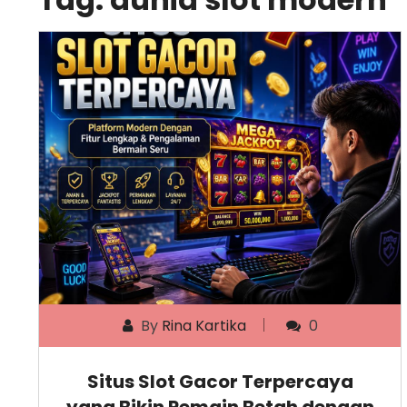
By
Rina Kartika
0
Situs Slot Gacor Terpercaya
yang Bikin Pemain Betah dengan