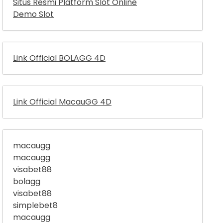
Situs Resmi Platform Slot Online
Demo Slot
Link Official BOLAGG 4D
Link Official MacauGG 4D
macaugg
macaugg
visabet88
bolagg
visabet88
simplebet8
macaugg