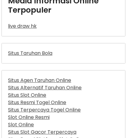
Media Informasi Online
Terpopuler
live draw hk
Situs Taruhan Bola
Situs Agen Taruhan Online
Situs Alternatif Taruhan Online
Situs Slot Online
Situs Resmi Togel Online
Situs Terpercaya Togel Online
Slot Online Resmi
Slot Online
Situs Slot Gacor Terpercaya