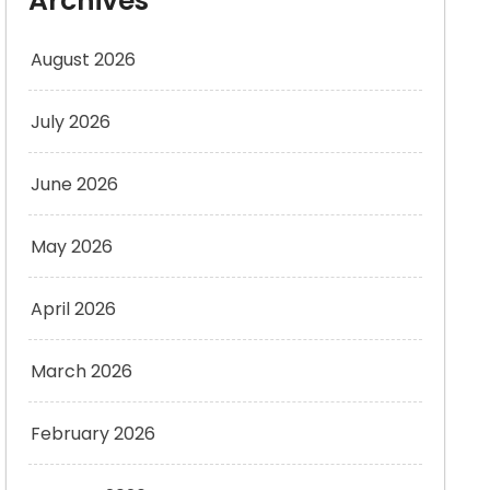
Archives
August 2026
July 2026
June 2026
May 2026
April 2026
March 2026
February 2026