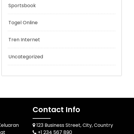
Sportsbook
Togel Online
Tren Internet
Uncategorized
Contact Info
eluaran
123 Business Street, City, Country
uat
+1 234 567 890