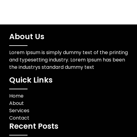
About Us
Lorem Ipsum is simply dummy text of the printing
and typesetting industry. Lorem Ipsum has been
the industrys standard dummy text
Quick Links
Home
About
Services
Contact
Recent Posts