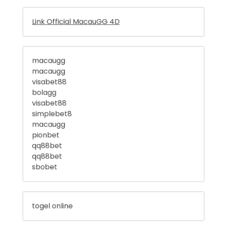
macaugg
macaugg
visabet88
bolagg
visabet88
simplebet8
macaugg
pionbet
qq88bet
qq88bet
sbobet
togel online