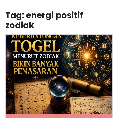
Tag:
energi positif
zodiak