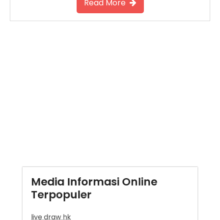
Read More
Media Informasi Online
Terpopuler
live draw hk
Situs Taruhan Bola