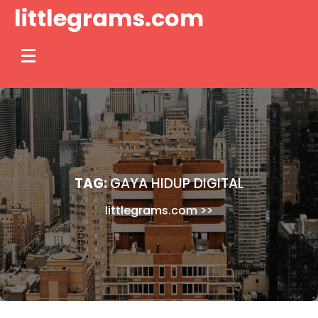
Skip
littlegrams.com
to
content
TAG:
GAYA HIDUP DIGITAL
littlegrams.com
>>