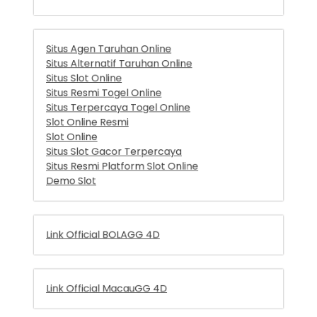
Situs Resmi Togel Online
Situs Terpercaya Togel Online
Slot Online Resmi
Slot Online
Situs Slot Gacor Terpercaya
Situs Resmi Platform Slot Online
Demo Slot
Link Official BOLAGG 4D
Link Official MacauGG 4D
macaugg
macaugg