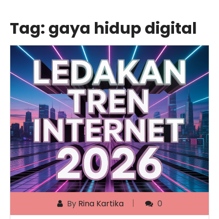
Tag:
gaya hidup digital
By
Rina Kartika
0