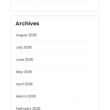
Archives
August 2026
July 2026
June 2026
May 2026
April 2026
March 2026