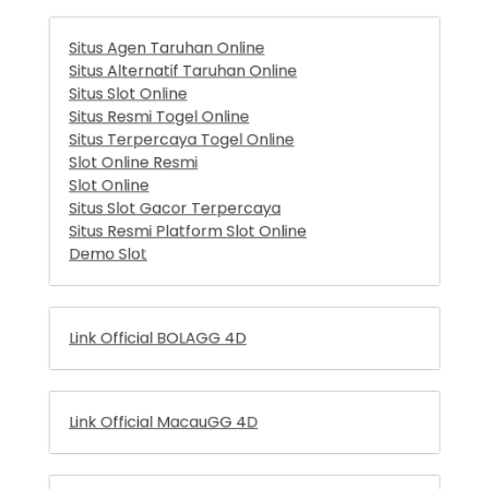
Situs Terpercaya Togel Online
Slot Online Resmi
Slot Online
Situs Slot Gacor Terpercaya
Situs Resmi Platform Slot Online
Demo Slot
Link Official BOLAGG 4D
Link Official MacauGG 4D
macaugg
macaugg
visabet88