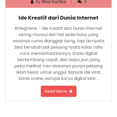
By
Rina Kartika
0
Ide Kreatif dari Dunia Internet
littlegrams – Ide Kreatif dari Dunia Internet
sering muncul dari hal sederhana yang
awalnya cuma dianggap iseng, tapi ternyata
bisa berubah jadi peluang nyata kalau tahu
cara memanfaatkannya. Dunia digital
berkembang cepat, dan siapa pun yang
peka melihat tren biasanya punya peluang
lebih besar untuk unggul. Banyak ide viral,
bisnis online, sampai karya digital lahir…
Read More