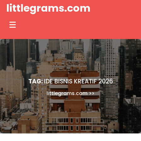
Skip
littlegrams.com
to
content
TAG:
IDE BISNIS KREATIF 2026
littlegrams.com
>>