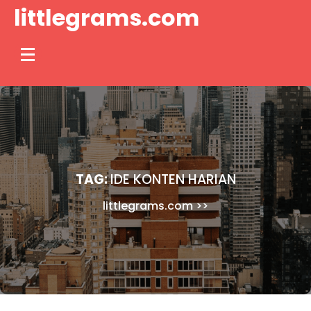
Skip
littlegrams.com
to
content
TAG:
IDE KONTEN HARIAN
littlegrams.com
>>