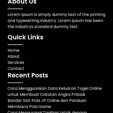
About Us
Lorem Ipsum is simply dummy text of the printing
and typesetting industry. Lorem Ipsum has been
the industrys standard dummy text
Quick Links
Home
About
Services
Contact
Recent Posts
Cara Menggunakan Data Keluaran Togel Online
untuk Membuat Catatan Angka Pribadi
Bandar Slot Pola JP Online dan Panduan
Membaca Pola Game
Cara Mengurangi Tagihan Listrik dengan