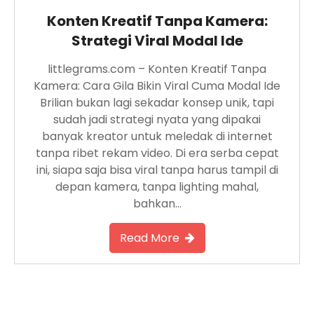
Konten Kreatif Tanpa Kamera:
Strategi Viral Modal Ide
littlegrams.com – Konten Kreatif Tanpa
Kamera: Cara Gila Bikin Viral Cuma Modal Ide
Brilian bukan lagi sekadar konsep unik, tapi
sudah jadi strategi nyata yang dipakai
banyak kreator untuk meledak di internet
tanpa ribet rekam video. Di era serba cepat
ini, siapa saja bisa viral tanpa harus tampil di
depan kamera, tanpa lighting mahal,
bahkan…
Read More