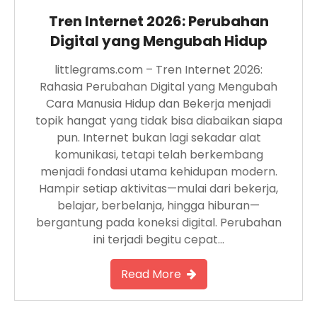
Tren Internet 2026: Perubahan
Digital yang Mengubah Hidup
littlegrams.com – Tren Internet 2026:
Rahasia Perubahan Digital yang Mengubah
Cara Manusia Hidup dan Bekerja menjadi
topik hangat yang tidak bisa diabaikan siapa
pun. Internet bukan lagi sekadar alat
komunikasi, tetapi telah berkembang
menjadi fondasi utama kehidupan modern.
Hampir setiap aktivitas—mulai dari bekerja,
belajar, berbelanja, hingga hiburan—
bergantung pada koneksi digital. Perubahan
ini terjadi begitu cepat…
Read More