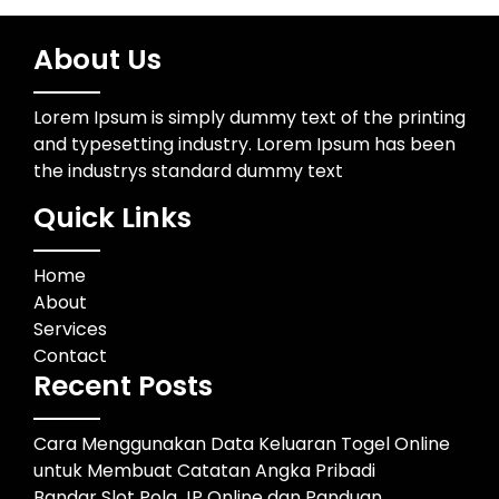
About Us
Lorem Ipsum is simply dummy text of the printing
and typesetting industry. Lorem Ipsum has been
the industrys standard dummy text
Quick Links
Home
About
Services
Contact
Recent Posts
Cara Menggunakan Data Keluaran Togel Online
untuk Membuat Catatan Angka Pribadi
Bandar Slot Pola JP Online dan Panduan