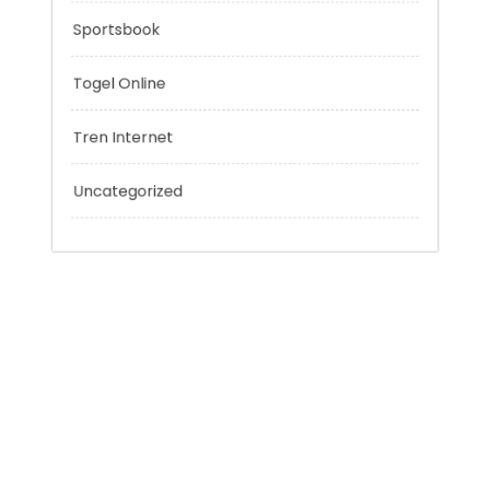
Media Digital
Slot Online
Sportsbook
Togel Online
Tren Internet
Uncategorized