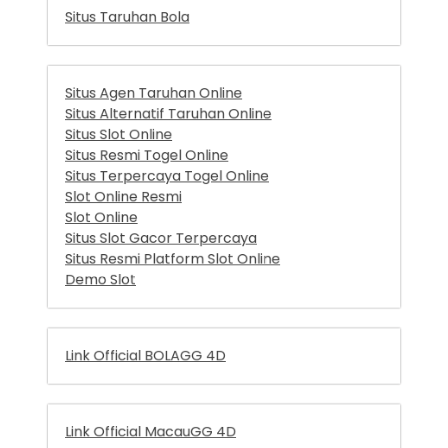
Situs Slot Online
Situs Resmi Togel Online
Situs Terpercaya Togel Online
Slot Online Resmi
Slot Online
Situs Slot Gacor Terpercaya
Situs Resmi Platform Slot Online
Demo Slot
Link Official BOLAGG 4D
Link Official MacauGG 4D
macaugg