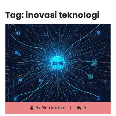
Tag:
inovasi teknologi
By
Rina Kartika
0