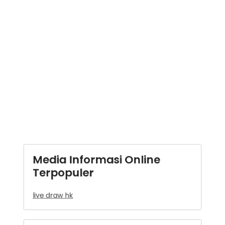
Media Informasi Online
Terpopuler
live draw hk
Situs Taruhan Bola
Situs Agen Taruhan Online
Situs Alternatif Taruhan Online