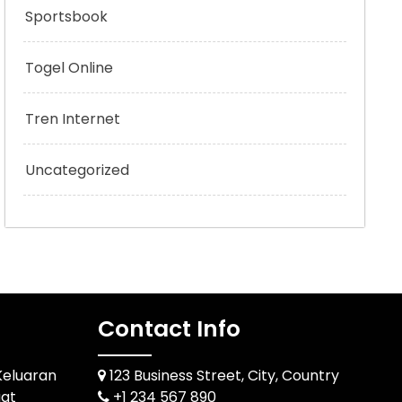
Sportsbook
Togel Online
Tren Internet
Uncategorized
Contact Info
eluaran
123 Business Street, City, Country
uat
+1 234 567 890