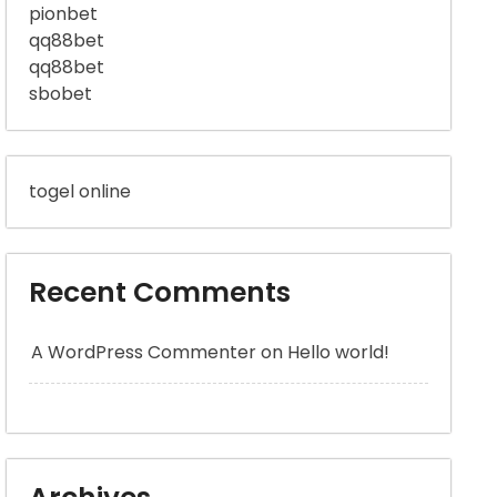
pionbet
qq88bet
qq88bet
sbobet
togel online
Recent Comments
A WordPress Commenter
on
Hello world!