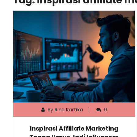
By
Rina Kartika
0
Inspirasi Affiliate Marketing
Tanpa Harus Jadi Influencer