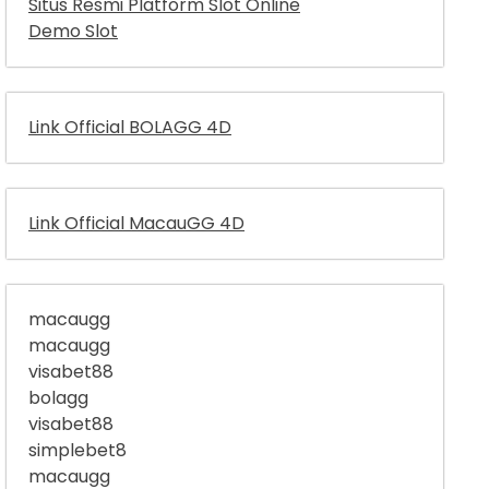
Situs Resmi Platform Slot Online
Demo Slot
Link Official BOLAGG 4D
Link Official MacauGG 4D
macaugg
macaugg
visabet88
bolagg
visabet88
simplebet8
macaugg