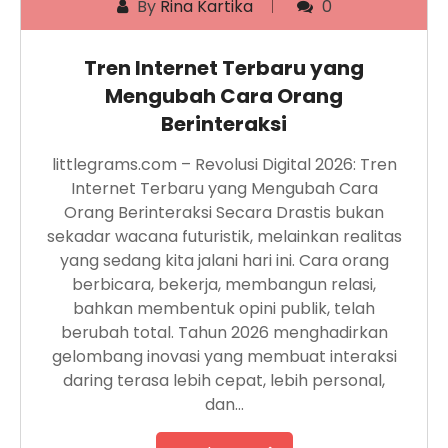
By
Rina Kartika
0
Tren Internet Terbaru yang
Mengubah Cara Orang
Berinteraksi
littlegrams.com – Revolusi Digital 2026: Tren
Internet Terbaru yang Mengubah Cara
Orang Berinteraksi Secara Drastis bukan
sekadar wacana futuristik, melainkan realitas
yang sedang kita jalani hari ini. Cara orang
berbicara, bekerja, membangun relasi,
bahkan membentuk opini publik, telah
berubah total. Tahun 2026 menghadirkan
gelombang inovasi yang membuat interaksi
daring terasa lebih cepat, lebih personal,
dan…