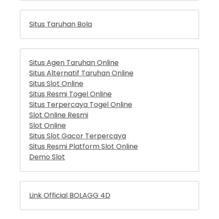
Situs Agen Taruhan Online
Situs Alternatif Taruhan Online
Situs Slot Online
Situs Resmi Togel Online
Situs Terpercaya Togel Online
Slot Online Resmi
Slot Online
Situs Slot Gacor Terpercaya
Situs Resmi Platform Slot Online
Demo Slot
Link Official BOLAGG 4D
Link Official MacauGG 4D