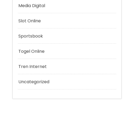
Live Casino
Media Digital
Slot Online
Sportsbook
Togel Online
Tren Internet
Uncategorized