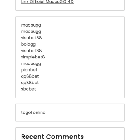
macaugg
macaugg
visabet88
bolagg
visabet88
simplebet8
macaugg
pionbet
qq88bet
qq88bet
sbobet
togel online
Recent Comments