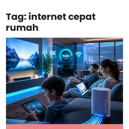
Tag:
internet cepat
rumah