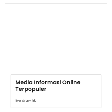
Media Informasi Online
Terpopuler
live draw hk
Situs Taruhan Bola
Situs Agen Taruhan Online