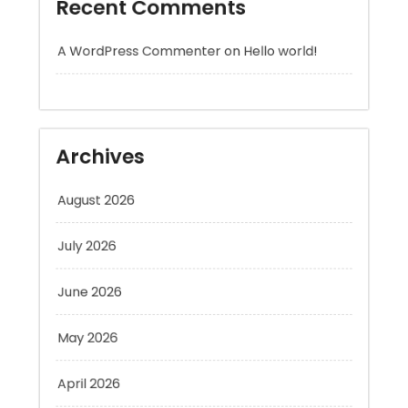
A WordPress Commenter
on
Hello world!
Archives
August 2026
July 2026
June 2026
May 2026