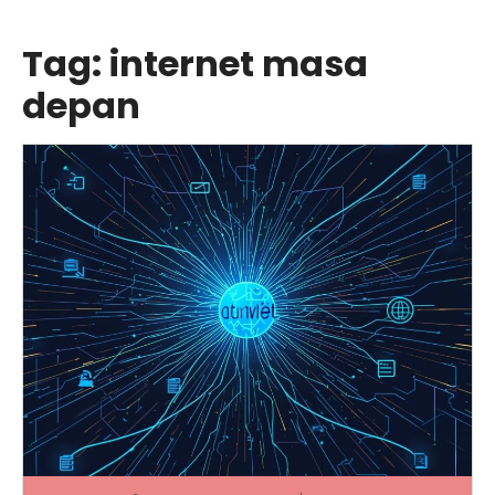
Tag:
internet masa
depan