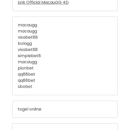
macaugg
macaugg
visabet88
bolagg
visabet88
simplebet8
macaugg
pionbet
qq88bet
qq88bet
sbobet
togel online
Recent Comments