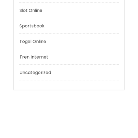
Live Casino
Media Digital
Slot Online
Sportsbook
Togel Online
Tren Internet
Uncategorized