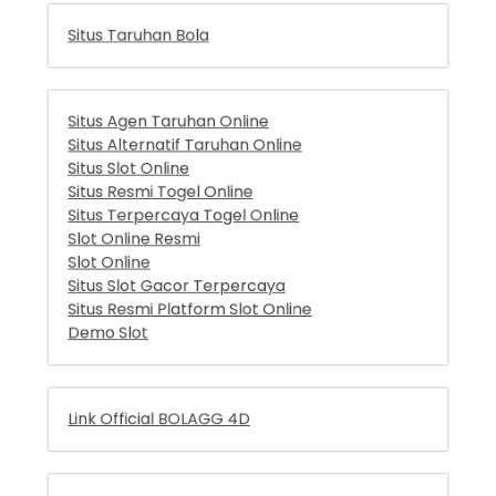
Situs Alternatif Taruhan Online
Situs Slot Online
Situs Resmi Togel Online
Situs Terpercaya Togel Online
Slot Online Resmi
Slot Online
Situs Slot Gacor Terpercaya
Situs Resmi Platform Slot Online
Demo Slot
Link Official BOLAGG 4D
Link Official MacauGG 4D