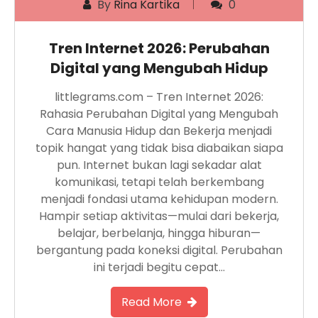
By
Rina Kartika
0
Tren Internet 2026: Perubahan
Digital yang Mengubah Hidup
littlegrams.com – Tren Internet 2026:
Rahasia Perubahan Digital yang Mengubah
Cara Manusia Hidup dan Bekerja menjadi
topik hangat yang tidak bisa diabaikan siapa
pun. Internet bukan lagi sekadar alat
komunikasi, tetapi telah berkembang
menjadi fondasi utama kehidupan modern.
Hampir setiap aktivitas—mulai dari bekerja,
belajar, berbelanja, hingga hiburan—
bergantung pada koneksi digital. Perubahan
ini terjadi begitu cepat…
Read More