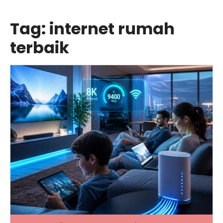
Tag:
internet rumah
terbaik