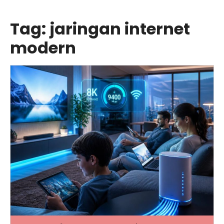
Tag:
jaringan internet
modern