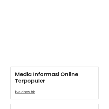
Media Informasi Online
Terpopuler
live draw hk
Situs Taruhan Bola
Situs Agen Taruhan Online
Situs Alternatif Taruhan Online