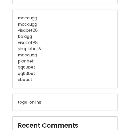
macaugg
visabet88
bolagg
visabet88
simplebet8
macaugg
pionbet
qq88bet
qq88bet
sbobet
togel online
Recent Comments