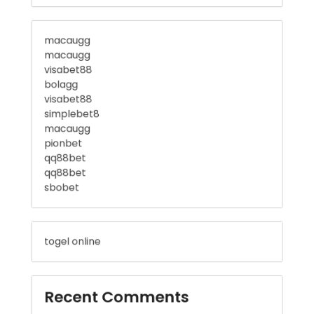
macaugg
visabet88
bolagg
visabet88
simplebet8
macaugg
pionbet
qq88bet
qq88bet
sbobet
togel online
Recent Comments