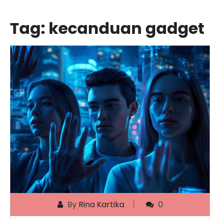
Tag:
kecanduan gadget
By
Rina Kartika
0