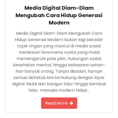
Media Digital Diam-Diam
Mengubah Cara Hidup Generasi
Modern
Media Digital Diam-Diam Mengubah Cara
Hidup Generasi Modern bukan lagi sekadar
topik ringan yang muncul di media sosial,
melainkan fenomena nyata yang mulai
memengaruhi pola pikir, hubungan sosial,
kesehatan mental, hingga kebiasaan sehari-
hari banyak orang. Tanpa disadari, hampir
semua aktivitas kini terhubung dengan layar
digital. Mulai dari bangun tidur hingga kembali
tidur, manusia modern hidup…
Read More