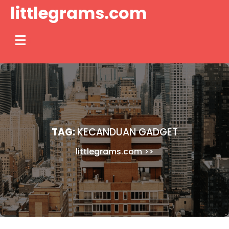
Skip
littlegrams.com
to
content
TAG:
KECANDUAN GADGET
littlegrams.com
>>