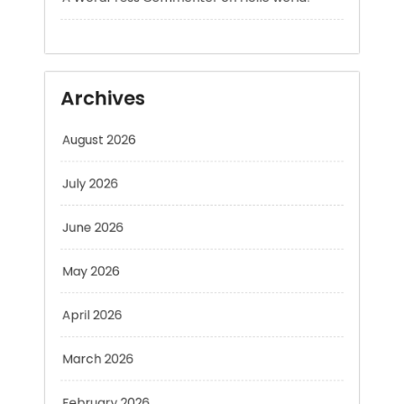
Archives
August 2026
July 2026
June 2026
May 2026
April 2026
March 2026