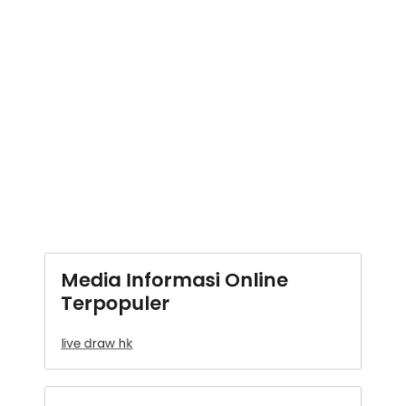
Media Informasi Online
Terpopuler
live draw hk
Situs Taruhan Bola
Situs Agen Taruhan Online
Situs Alternatif Taruhan Online
Situs Slot Online