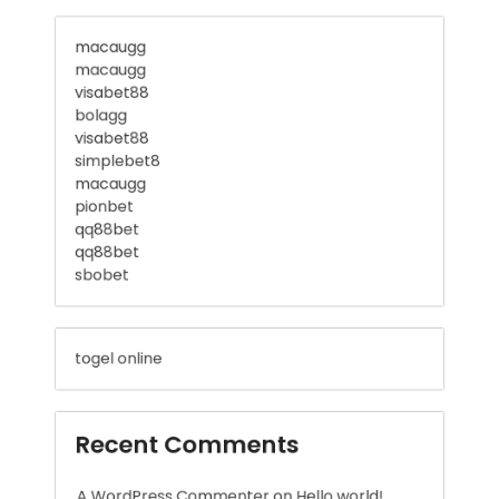
visabet88
bolagg
visabet88
simplebet8
macaugg
pionbet
qq88bet
qq88bet
sbobet
togel online
Recent Comments
A WordPress Commenter
on
Hello world!