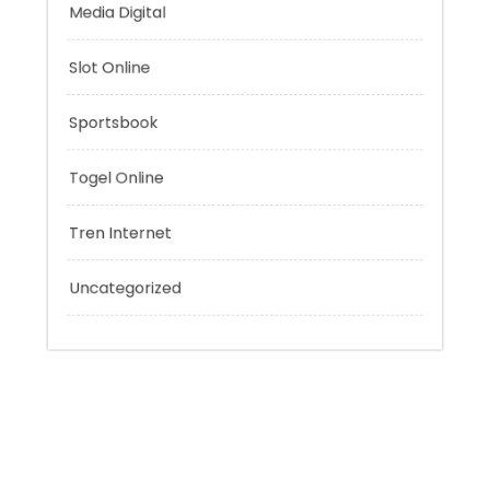
Live Casino
Media Digital
Slot Online
Sportsbook
Togel Online
Tren Internet
Uncategorized