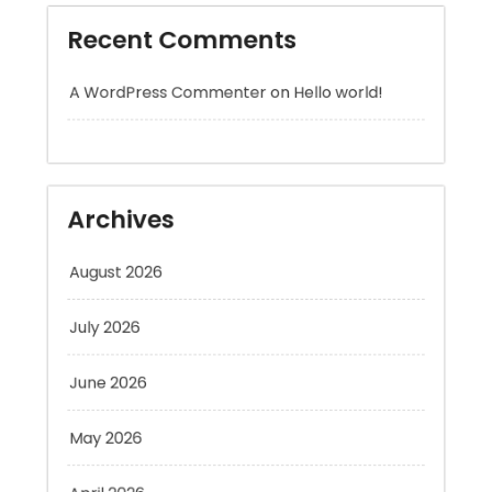
Recent Comments
A WordPress Commenter
on
Hello world!
Archives
August 2026
July 2026
June 2026
May 2026