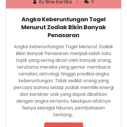
By
Rina Kartika
0
Angka Keberuntungan Togel
Menurut Zodiak Bikin Banyak
Penasaran
Angka Keberuntungan Togel Menurut Zodiak
Bikin Banyak Penasaran menjadi salah satu
topik yang sering dicari oleh banyak orang,
terutama mereka yang gemar membaca
ramalan, astrologi, hingga prediksi angka
keberuntungan. Tidak sedikit orang yang
percaya bahwa setiap zodiak memiliki energi
dan karakter unik yang dapat dikaitkan
dengan angka tertentu. Meskipun sifatnya
hanya sebagai hiburan, pembahasan
tentang…