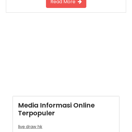
Read More
Media Informasi Online
Terpopuler
live draw hk
Situs Taruhan Bola