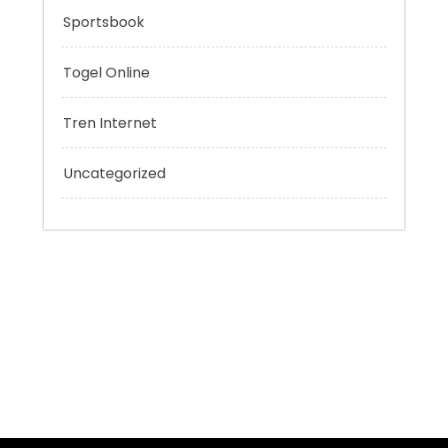
Media Digital
Slot Online
Sportsbook
Togel Online
Tren Internet
Uncategorized