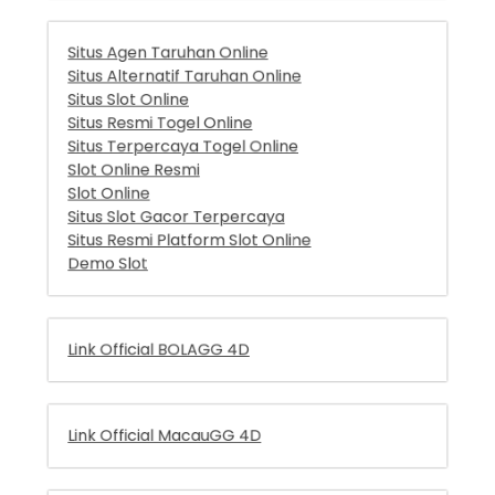
Situs Resmi Togel Online
Situs Terpercaya Togel Online
Slot Online Resmi
Slot Online
Situs Slot Gacor Terpercaya
Situs Resmi Platform Slot Online
Demo Slot
Link Official BOLAGG 4D
Link Official MacauGG 4D
macaugg
macaugg