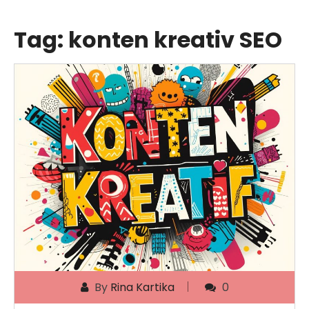
Tag:
konten kreativ SEO
By
Rina Kartika
0