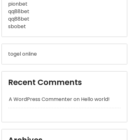
pionbet
qq88bet
qq88bet
sbobet
togel online
Recent Comments
A WordPress Commenter
on
Hello world!