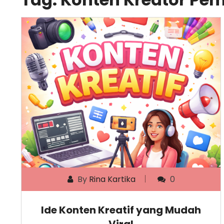
By
Rina Kartika
0
Ide Konten Kreatif yang Mudah
Viral