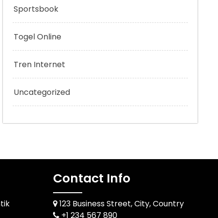
Sportsbook
Togel Online
Tren Internet
Uncategorized
Contact Info
tik
123 Business Street, City, Country
+1 234 567 890