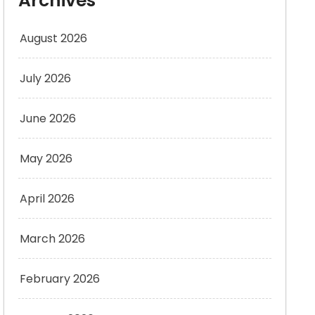
Archives
August 2026
July 2026
June 2026
May 2026
April 2026
March 2026
February 2026