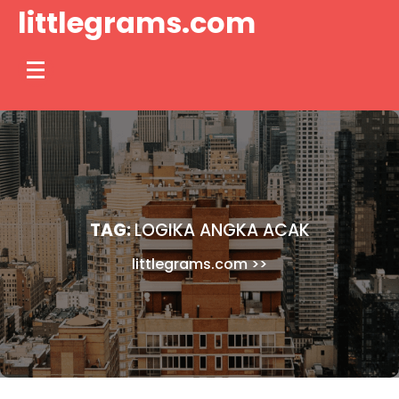
Skip
littlegrams.com
to
content
TAG:
LOGIKA ANGKA ACAK
littlegrams.com
>>