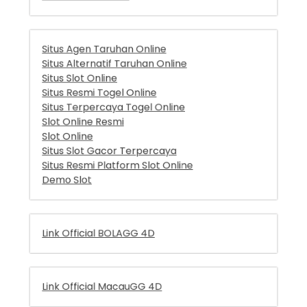
Situs Slot Online
Situs Resmi Togel Online
Situs Terpercaya Togel Online
Slot Online Resmi
Slot Online
Situs Slot Gacor Terpercaya
Situs Resmi Platform Slot Online
Demo Slot
Link Official BOLAGG 4D
Link Official MacauGG 4D
macaugg