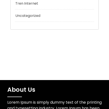
Sportsbook
Togel Online
Tren Internet
Uncategorized
About Us
Lorem Ipsum is simply dummy text of the printing
and typesetting industry. Lorem Ipsum has been