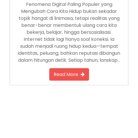
Fenomena Digital Paling Populer yang
Mengubah Cara Kita Hidup bukan sekadar
topik hangat di linimasa, tetapi realitas yang
benar-benar membentuk ulang cara kita
bekerja, belajar, hingga bersosialisasi.
Internet tidak lagi hanya soal koneksi. Ia
sudah menjadi ruang hidup kedua—tempat
identitas, peluang, bahkan reputasi dibangun
dalam hitungan detik. Setiap tahun, lanskap…
Read More