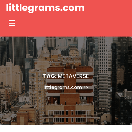
Skip
littlegrams.com
to
content
TAG:
METAVERSE
littlegrams.com
>>