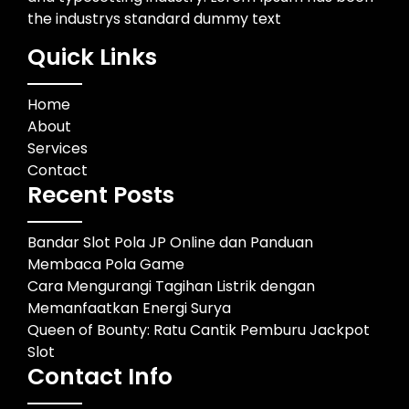
the industrys standard dummy text
Quick Links
Home
About
Services
Contact
Recent Posts
Bandar Slot Pola JP Online dan Panduan
Membaca Pola Game
Cara Mengurangi Tagihan Listrik dengan
Memanfaatkan Energi Surya
Queen of Bounty: Ratu Cantik Pemburu Jackpot
Slot
Contact Info