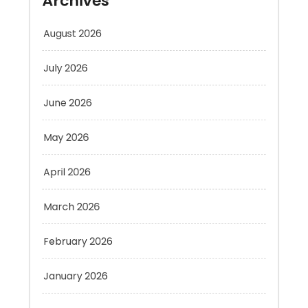
Archives
August 2026
July 2026
June 2026
May 2026
April 2026
March 2026
February 2026