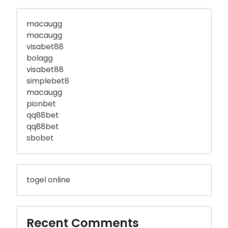
macaugg
macaugg
visabet88
bolagg
visabet88
simplebet8
macaugg
pionbet
qq88bet
qq88bet
sbobet
togel online
Recent Comments