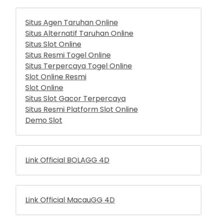
Situs Slot Online
Situs Resmi Togel Online
Situs Terpercaya Togel Online
Slot Online Resmi
Slot Online
Situs Slot Gacor Terpercaya
Situs Resmi Platform Slot Online
Demo Slot
Link Official BOLAGG 4D
Link Official MacauGG 4D