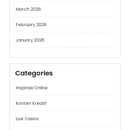
March 2026
February 2026
January 2026
Categories
Inspirasi Online
Konten Kreatif