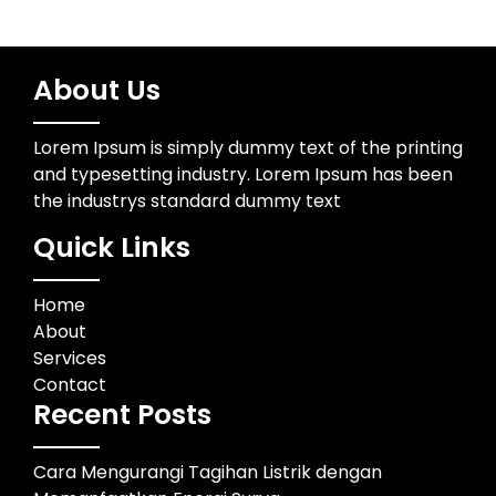
About Us
Lorem Ipsum is simply dummy text of the printing
and typesetting industry. Lorem Ipsum has been
the industrys standard dummy text
Quick Links
Home
About
Services
Contact
Recent Posts
Cara Mengurangi Tagihan Listrik dengan