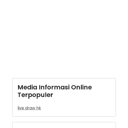
Media Informasi Online
Terpopuler
live draw hk
Situs Taruhan Bola
Situs Agen Taruhan Online
Situs Alternatif Taruhan Online