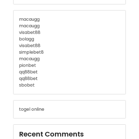
macaugg
visabet88
bolagg
visabet88
simplebet8
macaugg
pionbet
qq88bet
qq88bet
sbobet
togel online
Recent Comments