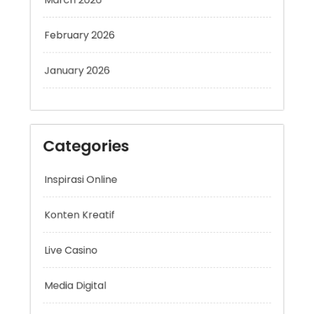
March 2026
February 2026
January 2026
Categories
Inspirasi Online
Konten Kreatif
Live Casino