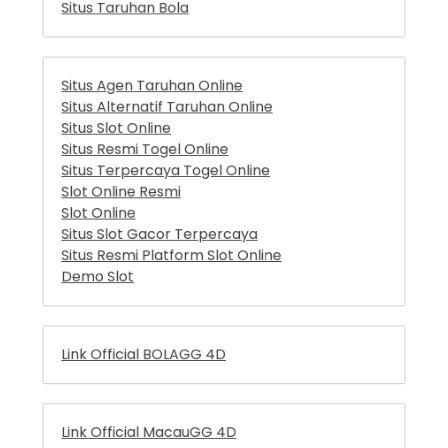
Situs Slot Online
Situs Resmi Togel Online
Situs Terpercaya Togel Online
Slot Online Resmi
Slot Online
Situs Slot Gacor Terpercaya
Situs Resmi Platform Slot Online
Demo Slot
Link Official BOLAGG 4D
Link Official MacauGG 4D
macaugg